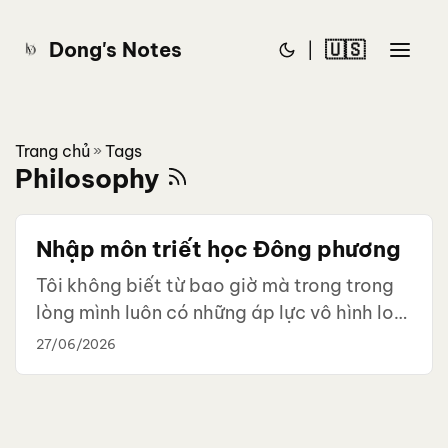
Dong's Notes
🇺🇸
|
Trang chủ
Tags
»
Philosophy
Nhập môn triết học Đông phương
Tôi không biết từ bao giờ mà trong trong
lòng mình luôn có những áp lực vô hình lo
toang. Do đó, tôi đã nhìn lại điều kiện của
27/06/2026
chính mình là mọi thứ xung quanh tôi vẫn
đang ổn, chưa có gì phải áp lực ngay hiện
tại cả vậy thì do đâu mà tôi bị áp lực như
thế? Tôi cũng nhớ đến dáng vẻ ung dung tự