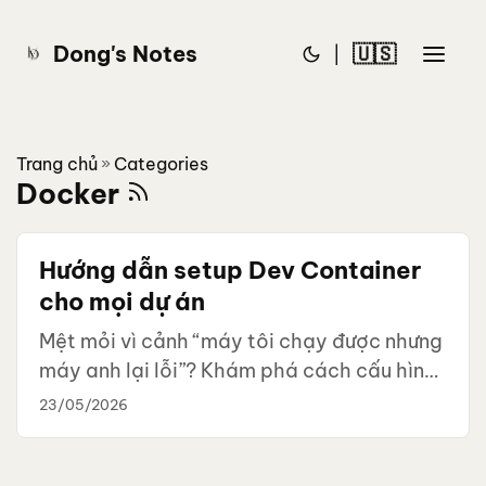
Dong's Notes
🇺🇸
|
Trang chủ
Categories
»
Docker
Hướng dẫn setup Dev Container
cho mọi dự án
Mệt mỏi vì cảnh “máy tôi chạy được nhưng
máy anh lại lỗi”? Khám phá cách cấu hình
Dev Container để đồng nhất môi trường
23/05/2026
phát triển (Go, Docker, DB) cho cả team,
giúp thành viên mới onboard dự án chỉ