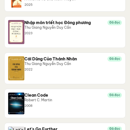
2025
Nhập môn triết học Đông phương
Đã đọc
Thu Giang Nguyễn Duy Cần
2023
Cái Dũng Của Thánh Nhân
Đã đọc
Thu Giang Nguyễn Duy Cần
2022
Clean Code
Đã đọc
Robert C. Martin
2008
Let's Go Further
Đã đọc